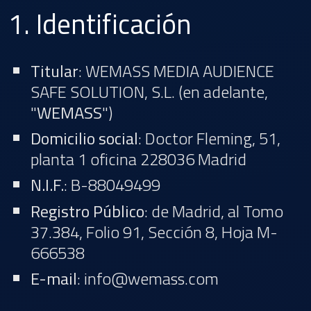
1. Identificación
Titular
: WEMASS MEDIA AUDIENCE
SAFE SOLUTION, S.L. (en adelante,
"
WEMASS
")
Domicilio social
: Doctor Fleming, 51,
planta 1 oficina 228036 Madrid
N.I.F.
: B-88049499
Registro Público
: de Madrid, al Tomo
37.384, Folio 91, Sección 8, Hoja M-
666538
E-mail
: info@wemass.com